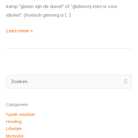
kamp “gluten zijn de duivel” of “glutenvrij eten is voor
idioten”. (Ironisch genoeg is […]
Lees meer »
Z
o
e
k
Categorieën
e
n
Fysiek resultaat
n
Houding
a
Lifestyle
a
Motivatie
r