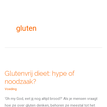
gluten
Glutenvrij
dieet:
Glutenvrij dieet: hype of
hype
noodzaak?
of
noodzaak?
Voeding
‘Oh my God, eet jij nog altijd brood?’ Als je mensen vraagt
hoe ze over gluten denken, behoren ze meestal tot het